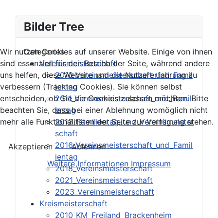
Bilder Tree
Wir nutzen Cookies auf unserer Website. Einige von ihnen
Categories
sind essenziell für den Betrieb der Seite, während andere
Vereinsmeisterschaft
uns helfen, diese Website und die Nutzererfahrung zu
2010_Vereinsmeisterschaft_und_Famil
verbessern (Tracking Cookies). Sie können selbst
ientag
entscheiden, ob Sie die Cookies zulassen möchten. Bitte
2011_Vereinsmeisterschaft_und_Famili
beachten Sie, dass bei einer Ablehnung womöglich nicht
entag
mehr alle Funktionalitäten der Seite zur Verfügung stehen.
2013_Familientag_und_Vereinsmeister
schaft
2016_Vereinsmeisterschaft_und_Famil
Akzeptieren
Ablehnen
ientag
Weitere Informationen
Impressum
2018_Vereinsmeisterschaft
2021_Vereinsmeisterschaft
2023_Vereinsmeisterschaft
Kreismeisterschaft
2010_KM_Freiland_Brackenheim