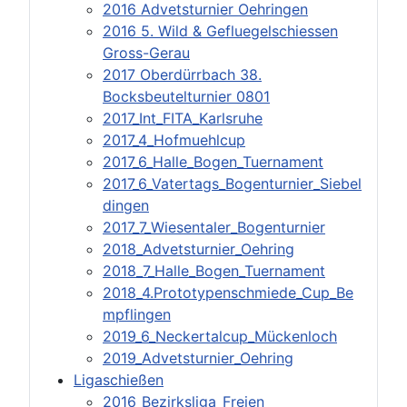
2016 Advetsturnier Oehringen
2016 5. Wild & Gefluegelschiessen
Gross-Gerau
2017 Oberdürrbach 38.
Bocksbeutelturnier 0801
2017_Int_FITA_Karlsruhe
2017_4_Hofmuehlcup
2017_6_Halle_Bogen_Tuernament
2017_6_Vatertags_Bogenturnier_Siebel
dingen
2017_7_Wiesentaler_Bogenturnier
2018_Advetsturnier_Oehring
2018_7_Halle_Bogen_Tuernament
2018_4.Prototypenschmiede_Cup_Be
mpflingen
2019_6_Neckertalcup_Mückenloch
2019_Advetsturnier_Oehring
Ligaschießen
2016_Bezirksliga_Freien