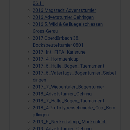
06.11
2016 Magstadt Adventsturnier
2016 Advetsturnier Oehringen
2016 5. Wild & Gefluegelschiessen
Gross-Gerau
2017 Oberdürrbach 38.
Bocksbeutelturnier 0801
2017_Int_FITA_Karlsruhe
2017_4_Hofmuehlcup
2017_6_Halle_Bogen_Tuernament
2017_6_Vatertags_Bogenturnier_Siebel
dingen
2017_7_Wiesentaler_Bogenturnier
2018_Advetsturnier_Oehring
2018_7_Halle_Bogen_Tuernament
2018_4.Prototypenschmiede_Cup_Bem
pflingen
2019_6_Neckertalcup_Mückenloch
2019_Advetsturnier_Oehring