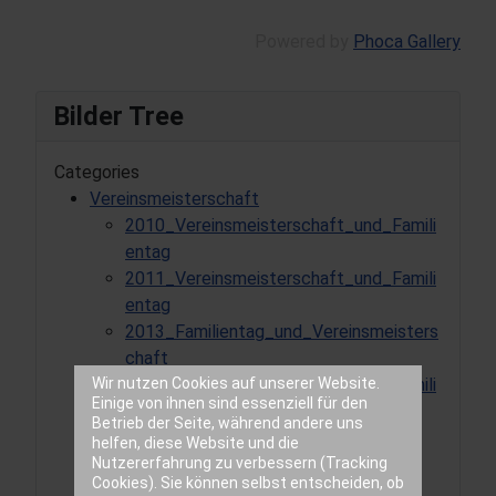
Powered by
Phoca Gallery
Bilder Tree
Categories
Vereinsmeisterschaft
2010_Vereinsmeisterschaft_und_Famili
entag
2011_Vereinsmeisterschaft_und_Famili
entag
2013_Familientag_und_Vereinsmeisters
chaft
Wir nutzen Cookies auf unserer Website.
2016_Vereinsmeisterschaft_und_Famili
Einige von ihnen sind essenziell für den
entag
Betrieb der Seite, während andere uns
2018_Vereinsmeisterschaft
helfen, diese Website und die
Nutzererfahrung zu verbessern (Tracking
2021_Vereinsmeisterschaft
Cookies). Sie können selbst entscheiden, ob
2023_Vereinsmeisterschaft