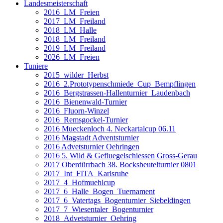
Landesmeisterschaft
2016_LM_Freien
2017_LM_Freiland
2018_LM_Halle
2018_LM_Freiland
2019_LM_Freiland
2026_LM_Freien
Tuniere
2015_wilder_Herbst
2016_2.Prototypenschmiede_Cup_Bempflingen
2016_Bergstrassen-Hallenturnier_Laudenbach
2016_Bienenwald-Turnier
2016_Fluorn-Winzel
2016_Remsgockel-Turnier
2016 Mueckenloch 4. Neckartalcup 06.11
2016 Magstadt Adventsturnier
2016 Advetsturnier Oehringen
2016 5. Wild & Gefluegelschiessen Gross-Gerau
2017 Oberdürrbach 38. Bocksbeutelturnier 0801
2017_Int_FITA_Karlsruhe
2017_4_Hofmuehlcup
2017_6_Halle_Bogen_Tuernament
2017_6_Vatertags_Bogenturnier_Siebeldingen
2017_7_Wiesentaler_Bogenturnier
2018_Advetsturnier_Oehring