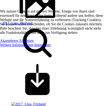
Wir nutzen Cookies auf unserer Website. Einige von ihnen sind
essenziell für den Betrieb der Seite, während andere uns helfen, diese
Website und die Nutzererfahrung zu verbessern (Tracking Cookies).
2017_Liga_Freiland
Sie können selbst entscheiden, ob Sie die Cookies zulassen möchten.
Bitte beachten Sie, dass bei einer Ablehnung womöglich nicht mehr
alle Funktionalitäten der Seite zur Verfügung stehen.
Akzeptieren
Ablehnen
Weitere Informationen
Impressum