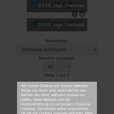
2025_Liga_Freiland
2025_Liga_Freiland
Reihenfolge
Nummer anzeigen
Seite 1 von 2
Wir nutzen Cookies auf unserer Website.
Einige von ihnen sind essenziell für den
1
2
Betrieb der Seite, während andere uns
helfen, diese Website und die
Nutzererfahrung zu verbessern (Tracking
Cookies). Sie können selbst entscheiden,
ob Sie die Cookies zulassen möchten. Bitte