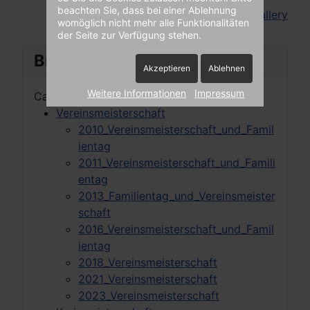
beachten Sie, dass bei einer Ablehnung
Powered by
Phoca Gallery
womöglich nicht mehr alle Funktionalitäten
der Seite zur Verfügung stehen.
Bilder Tree
Akzeptieren
Ablehnen
Weitere Informationen
Impressum
Categories
Vereinsmeisterschaft
2010_Vereinsmeisterschaft_und_Famil
ientag
2011_Vereinsmeisterschaft_und_Famili
entag
2013_Familientag_und_Vereinsmeister
schaft
2016_Vereinsmeisterschaft_und_Famil
ientag
2018_Vereinsmeisterschaft
2021_Vereinsmeisterschaft
2023_Vereinsmeisterschaft