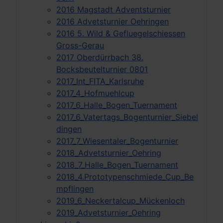
2016 Magstadt Adventsturnier
2016 Advetsturnier Oehringen
2016 5. Wild & Gefluegelschiessen
Gross-Gerau
2017 Oberdürrbach 38.
Bocksbeutelturnier 0801
2017_Int_FITA_Karlsruhe
2017_4_Hofmuehlcup
2017_6_Halle_Bogen_Tuernament
2017_6_Vatertags_Bogenturnier_Siebel
dingen
2017_7_Wiesentaler_Bogenturnier
2018_Advetsturnier_Oehring
2018_7_Halle_Bogen_Tuernament
2018_4.Prototypenschmiede_Cup_Be
mpflingen
2019_6_Neckertalcup_Mückenloch
2019_Advetsturnier_Oehring