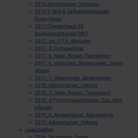
2016 Advetsturnier Oehringen
2016 5. Wild & Gefluegelschiessen
Gross-Gerau
2017 Oberdürrbach 38.
Bocksbeutelturnier 0801
2017_Int_FITA_Karlsruhe
2017_4_Hofmuehlcup
2017_6_Halle_Bogen_Tuernament
2017_6_Vatertags_Bogenturnier_Siebel
dingen
2017_7_Wiesentaler_Bogenturnier
2018_Advetsturnier_Oehring
2018_7_Halle_Bogen_Tuernament
2018_4.Prototypenschmiede_Cup_Bem
pflingen
2019_6_Neckertalcup_Mückenloch
2019_Advetsturnier_Oehring
Ligaschießen
2016_Bezirksliga_Freien