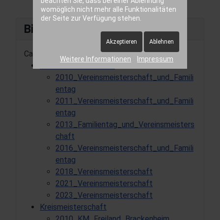
beachten Sie, dass bei einer Ablehnung
womöglich nicht mehr alle Funktionalitäten
der Seite zur Verfügung stehen.
Bilder Tree
Akzeptieren
Ablehnen
Categories
Weitere Informationen
Impressum
Vereinsmeisterschaft
2010_Vereinsmeisterschaft_und_Famili
entag
2011_Vereinsmeisterschaft_und_Famili
entag
2013_Familientag_und_Vereinsmeisters
chaft
2016_Vereinsmeisterschaft_und_Famili
entag
2018_Vereinsmeisterschaft
2021_Vereinsmeisterschaft
2023_Vereinsmeisterschaft
Kreismeisterschaft
2010_KM_Freiland_Brackenheim