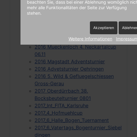
beachten Sie, dass bei einer Ablehnung womöglich nic
mpflingen
mehr alle Funktionalitäten der Seite zur Verfügung
2016_Bergstrassen-
stehen.
Hallenturnier_Laudenbach
2016_Bienenwald-Turnier
Akzeptieren
Ablehne
2016_Fluorn-Winzel
Weitere Informationen
Impressu
2016_Remsgockel-Turnier
2016 Mueckenloch 4. Neckartalcup
06.11
2016 Magstadt Adventsturnier
2016 Advetsturnier Oehringen
2016 5. Wild & Gefluegelschiessen
Gross-Gerau
2017 Oberdürrbach 38.
Bocksbeutelturnier 0801
2017_Int_FITA_Karlsruhe
2017_4_Hofmuehlcup
2017_6_Halle_Bogen_Tuernament
2017_6_Vatertags_Bogenturnier_Siebel
dingen