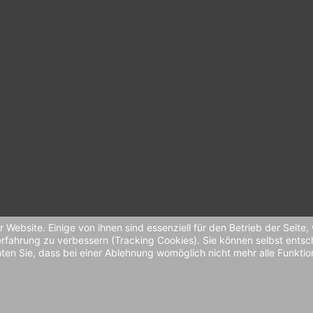
 Website. Einige von ihnen sind essenziell für den Betrieb der Seite
en
rfahrung zu verbessern (Tracking Cookies). Sie können selbst entsc
h
en Sie, dass bei einer Ablehnung womöglich nicht mehr alle Funktion