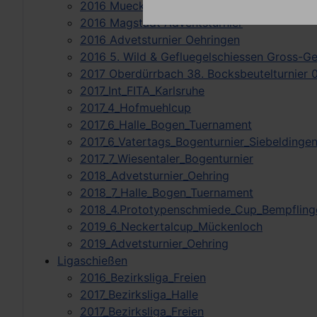
2016 Mueckenloch 4. Neckartalcup 06.11
2016 Magstadt Adventsturnier
2016 Advetsturnier Oehringen
2016 5. Wild & Gefluegelschiessen Gross-G
2017 Oberdürrbach 38. Bocksbeutelturnier 
2017_Int_FITA_Karlsruhe
2017_4_Hofmuehlcup
2017_6_Halle_Bogen_Tuernament
2017_6_Vatertags_Bogenturnier_Siebeldinge
2017_7_Wiesentaler_Bogenturnier
2018_Advetsturnier_Oehring
2018_7_Halle_Bogen_Tuernament
2018_4.Prototypenschmiede_Cup_Bempfling
2019_6_Neckertalcup_Mückenloch
2019_Advetsturnier_Oehring
Ligaschießen
2016_Bezirksliga_Freien
2017_Bezirksliga_Halle
2017_Bezirksliga_Freien