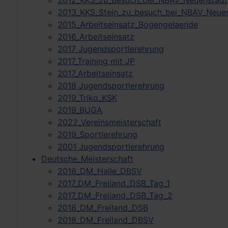
2012_KKS_zu_Besuch_bei_NBAV_Neuenstadt
2013_KKS_Stein_zu_besuch_bei_NBAV_Neue
2015_Arbeitseinsatz_Bogengelaende
2016_Arbeitseinsatz
2017 Jugendsportlerehrung
2017_Training mit JP
2017_Arbeitseinsatz
2018 Jugendsportlerehrung
2019_Triko_KSK
2019_BUGA
2022_Vereinsmeisterschaft
2019_Sportlerehrung
2001 Jugendsportlerehrung
Deutsche_Meisterschaft
2018_DM_Halle_DBSV
2017_DM_Freiland_DSB_Tag_1
2017_DM_Freiland_DSB_Tag_2
2018_DM_Freiland_DSB
2018_DM_Freiland_DBSV