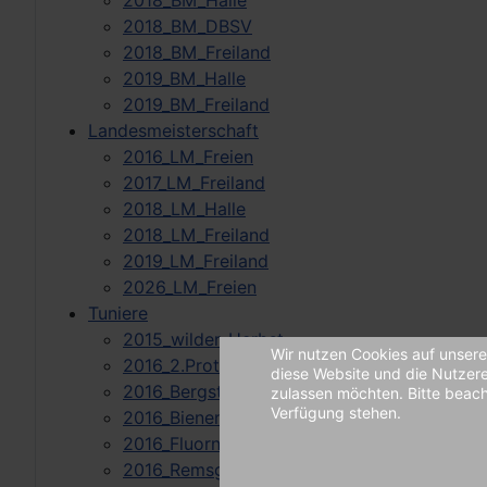
2018_BM_Halle
2018_BM_DBSV
2018_BM_Freiland
2019_BM_Halle
2019_BM_Freiland
Landesmeisterschaft
2016_LM_Freien
2017_LM_Freiland
2018_LM_Halle
2018_LM_Freiland
2019_LM_Freiland
2026_LM_Freien
Tuniere
2015_wilder_Herbst
Wir nutzen Cookies auf unserer
2016_2.Prototypenschmiede_Cup_Bempfling
diese Website und die Nutzere
2016_Bergstrassen-Hallenturnier_Laudenbac
zulassen möchten. Bitte beacht
Verfügung stehen.
2016_Bienenwald-Turnier
2016_Fluorn-Winzel
2016_Remsgockel-Turnier