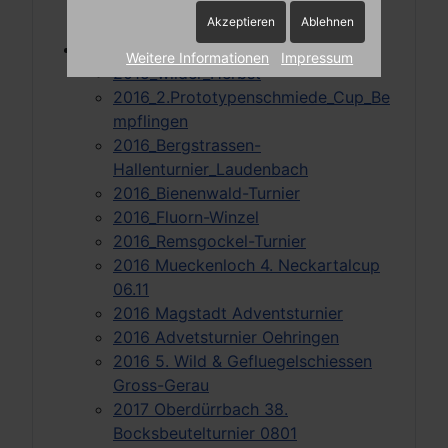
2019_LM_Freiland
Akzeptieren
Ablehnen
2026_LM_Freien
Tuniere
Weitere Informationen
Impressum
2015_wilder_Herbst
2016_2.Prototypenschmiede_Cup_Be
mpflingen
2016_Bergstrassen-
Hallenturnier_Laudenbach
2016_Bienenwald-Turnier
2016_Fluorn-Winzel
2016_Remsgockel-Turnier
2016 Mueckenloch 4. Neckartalcup
06.11
2016 Magstadt Adventsturnier
2016 Advetsturnier Oehringen
2016 5. Wild & Gefluegelschiessen
Gross-Gerau
2017 Oberdürrbach 38.
Bocksbeutelturnier 0801