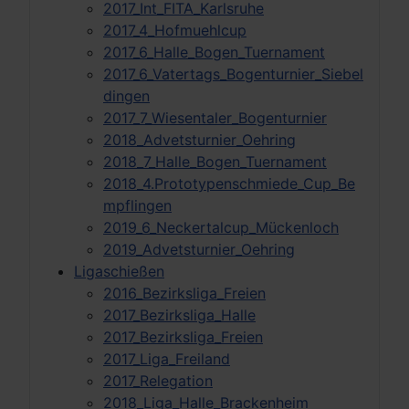
2017_Int_FITA_Karlsruhe
2017_4_Hofmuehlcup
2017_6_Halle_Bogen_Tuernament
2017_6_Vatertags_Bogenturnier_Siebel
dingen
2017_7_Wiesentaler_Bogenturnier
2018_Advetsturnier_Oehring
2018_7_Halle_Bogen_Tuernament
2018_4.Prototypenschmiede_Cup_Be
mpflingen
2019_6_Neckertalcup_Mückenloch
2019_Advetsturnier_Oehring
Ligaschießen
2016_Bezirksliga_Freien
2017_Bezirksliga_Halle
2017_Bezirksliga_Freien
2017_Liga_Freiland
2017_Relegation
2018_Liga_Halle_Brackenheim