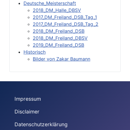
Deutsche_Meisterschaft
2018_DM_Halle_DBSV
2017_DM_Freiland_DSB_Tag_1
2017_DM_Freiland_DSB_Tag_2
2018_DM_Freiland_DSB
2018_DM_Freiland_DBSV
2019_DM_Freiland_DSB
Historisch
Bilder von Zakar Baumann
Impressum
Disclaimer
Datenschutzerklärung