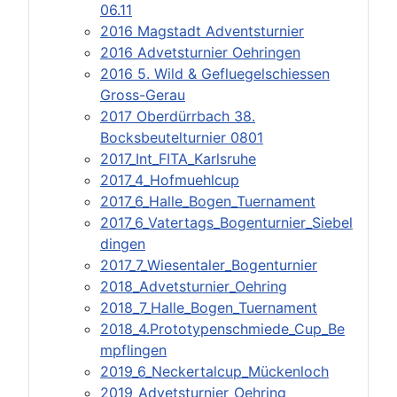
06.11
2016 Magstadt Adventsturnier
2016 Advetsturnier Oehringen
2016 5. Wild & Gefluegelschiessen
Gross-Gerau
2017 Oberdürrbach 38.
Bocksbeutelturnier 0801
2017_Int_FITA_Karlsruhe
2017_4_Hofmuehlcup
2017_6_Halle_Bogen_Tuernament
2017_6_Vatertags_Bogenturnier_Siebel
dingen
2017_7_Wiesentaler_Bogenturnier
2018_Advetsturnier_Oehring
2018_7_Halle_Bogen_Tuernament
2018_4.Prototypenschmiede_Cup_Be
mpflingen
2019_6_Neckertalcup_Mückenloch
2019_Advetsturnier_Oehring