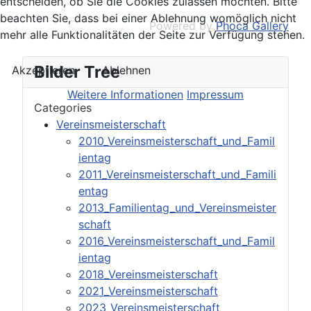
entscheiden, ob Sie die Cookies zulassen möchten. Bitte
beachten Sie, dass bei einer Ablehnung womöglich nicht
Powered by
Phoca Gallery
mehr alle Funktionalitäten der Seite zur Verfügung stehen.
Bilder Tree
Akzeptieren
Ablehnen
Weitere Informationen
Impressum
Categories
Vereinsmeisterschaft
2010_Vereinsmeisterschaft_und_Famil
ientag
2011_Vereinsmeisterschaft_und_Famili
entag
2013_Familientag_und_Vereinsmeister
schaft
2016_Vereinsmeisterschaft_und_Famil
ientag
2018_Vereinsmeisterschaft
2021_Vereinsmeisterschaft
2023_Vereinsmeisterschaft