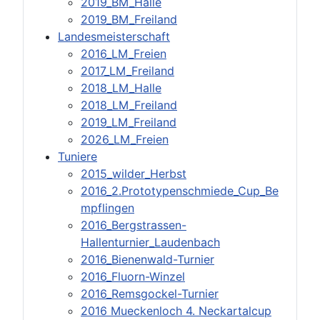
2019_BM_Halle
2019_BM_Freiland
Landesmeisterschaft
2016_LM_Freien
2017_LM_Freiland
2018_LM_Halle
2018_LM_Freiland
2019_LM_Freiland
2026_LM_Freien
Tuniere
2015_wilder_Herbst
2016_2.Prototypenschmiede_Cup_Be
mpflingen
2016_Bergstrassen-
Hallenturnier_Laudenbach
2016_Bienenwald-Turnier
2016_Fluorn-Winzel
2016_Remsgockel-Turnier
2016 Mueckenloch 4. Neckartalcup