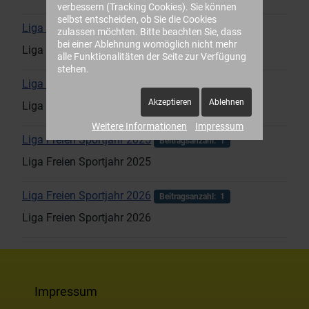
verbessern (Tracking Cookies). Sie können
selbst entscheiden, ob Sie die Cookies
Liga Freien Sportjahr 2023
Beitragsanzahl: 6
zulassen möchten. Bitte beachten Sie, dass
bei einer Ablehnung womöglich nicht mehr
Liga Freien Sportjahr 2023
alle Funktionalitäten der Seite zur Verfügung
stehen.
Liga Freien Sportjahr 2024
Beitragsanzahl: 3
Akzeptieren
Ablehnen
Liga Freien Sportjahr 2024
Weitere Informationen
Impressum
Liga Freien Sportjahr 2025
Beitragsanzahl: 1
Liga Freien Sportjahr 2025
Liga Freien Sportjahr 2026
Beitragsanzahl: 1
Liga Freien Sportjahr 2026
Impressum