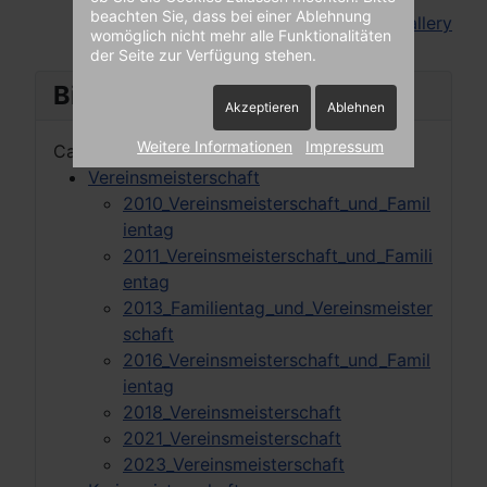
beachten Sie, dass bei einer Ablehnung
Powered by
Phoca Gallery
womöglich nicht mehr alle Funktionalitäten
der Seite zur Verfügung stehen.
Bilder Tree
Akzeptieren
Ablehnen
Weitere Informationen
Impressum
Categories
Vereinsmeisterschaft
2010_Vereinsmeisterschaft_und_Famil
ientag
2011_Vereinsmeisterschaft_und_Famili
entag
2013_Familientag_und_Vereinsmeister
schaft
2016_Vereinsmeisterschaft_und_Famil
ientag
2018_Vereinsmeisterschaft
2021_Vereinsmeisterschaft
2023_Vereinsmeisterschaft