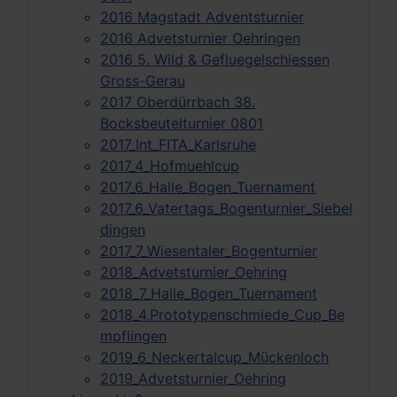
2016 Magstadt Adventsturnier
2016 Advetsturnier Oehringen
2016 5. Wild & Gefluegelschiessen
Gross-Gerau
2017 Oberdürrbach 38.
Bocksbeutelturnier 0801
2017_Int_FITA_Karlsruhe
2017_4_Hofmuehlcup
2017_6_Halle_Bogen_Tuernament
2017_6_Vatertags_Bogenturnier_Siebel
dingen
2017_7_Wiesentaler_Bogenturnier
2018_Advetsturnier_Oehring
2018_7_Halle_Bogen_Tuernament
2018_4.Prototypenschmiede_Cup_Be
mpflingen
2019_6_Neckertalcup_Mückenloch
2019_Advetsturnier_Oehring