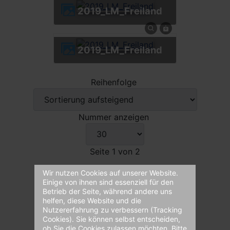
2019_LM_Freiland
2019_LM_Freiland
Reihenfolge
Nummer anzeigen
Seite 1 von 2
Wir nutzen Cookies auf unserer Website.
Einige von ihnen sind essenziell für den
1
2
Betrieb der Seite, während andere uns
helfen, diese Website und die
Nutzererfahrung zu verbessern (Tracking
Cookies). Sie können selbst entscheiden,
ob Sie die Cookies zulassen möchten. Bitte