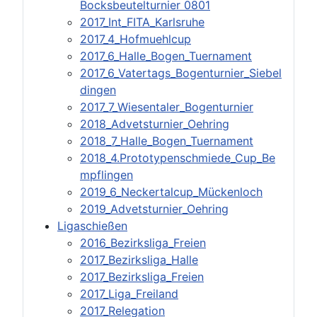
Bocksbeutelturnier 0801
2017_Int_FITA_Karlsruhe
2017_4_Hofmuehlcup
2017_6_Halle_Bogen_Tuernament
2017_6_Vatertags_Bogenturnier_Siebel
dingen
2017_7_Wiesentaler_Bogenturnier
2018_Advetsturnier_Oehring
2018_7_Halle_Bogen_Tuernament
2018_4.Prototypenschmiede_Cup_Be
mpflingen
2019_6_Neckertalcup_Mückenloch
2019_Advetsturnier_Oehring
Ligaschießen
2016_Bezirksliga_Freien
2017_Bezirksliga_Halle
2017_Bezirksliga_Freien
2017_Liga_Freiland
2017_Relegation