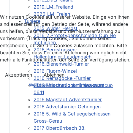
2019_LM_Freiland
2026_LM_Freien
Wir nutzen Cookies auf unserer Website. Einige von ihnen
Tuniere
sind essenziell für den Betrieb der Seite, während andere
2015_wilder_Herbst
uns helfen, diese Website und die Nutzererfahrung zu
2016_2.Prototypenschmiede_Cup_Be
verbessern (Tracking Cookies). Sie können selbst
mpflingen
entscheiden, ob Sie die Cookies zulassen möchten. Bitte
2016_Bergstrassen-
beachten Sie, dass bei einer Ablehnung womöglich nicht
Hallenturnier_Laudenbach
mehr alle Funktionalitäten der Seite zur Verfügung stehen.
2016_Bienenwald-Turnier
2016_Fluorn-Winzel
Akzeptieren
Ablehnen
2016_Remsgockel-Turnier
Weitere Informationen
Impressum
2016 Mueckenloch 4. Neckartalcup
06.11
2016 Magstadt Adventsturnier
2016 Advetsturnier Oehringen
2016 5. Wild & Gefluegelschiessen
Gross-Gerau
2017 Oberdürrbach 38.