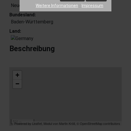
Neuenstadt am Kocher
Weitere Informationen
Impressum
Bundesland:
Baden-Württemberg
Land:
Beschreibung
+
−
500 m
Powered by Leaflet, Modul von
Martin Kröll
,
© OpenStreetMap contributors