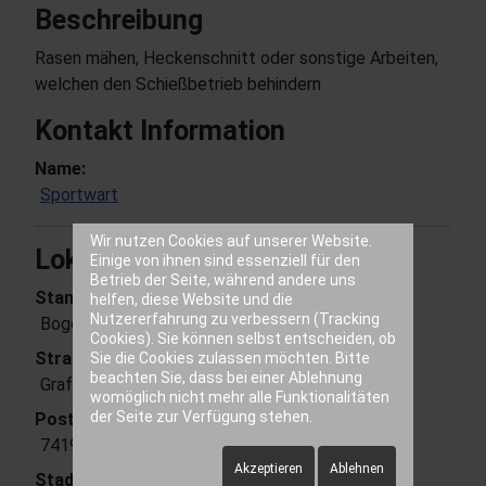
Beschreibung
Rasen mähen, Heckenschnitt oder sonstige Arbeiten,
welchen den Schießbetrieb behindern
Kontakt Information
Name:
Sportwart
Wir nutzen Cookies auf unserer Website.
Lokalität
Einige von ihnen sind essenziell für den
Betrieb der Seite, während andere uns
Standort:
helfen, diese Website und die
Nutzererfahrung zu verbessern (Tracking
Bogenplatz NBAV
Cookies). Sie können selbst entscheiden, ob
Straße:
Sie die Cookies zulassen möchten. Bitte
beachten Sie, dass bei einer Ablehnung
Graf-von-Düren-Straße
womöglich nicht mehr alle Funktionalitäten
der Seite zur Verfügung stehen.
Postleitzahl:
74196
Akzeptieren
Ablehnen
Stadt: