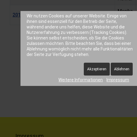
Monika
2019_KM_Freiland_Ausschreibung
Wir nutzen Cookies auf unserer Website. Einige von
Hehner
ihnen sind essenziell für den Betrieb der Seite,
während andere uns helfen, diese Website und die
Beiträge
Nutzererfahrung zu verbessern (Tracking Cookies).
Sie können selbst entscheiden, ob Sie die Cookies
zulassen möchten. Bitte beachten Sie, dass bei einer
Ablehnung womöglich nicht mehr alle Funktionalitäten
der Seite zur Verfügung stehen.
Akzeptieren
Ablehnen
Weitere Informationen
Impressum
Impressum