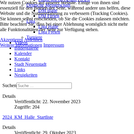
Wir nutzen Cookies auf unserer Website. Einige von ihnen sind
Deutsche Meisterschaft
essenziell für den Betrieb der Seite, während andere uns helfen, diese
DM Halle
Website und die Nutzererfahrung zu verbessern (Tracking Cookies).
DM Freien
Sie können selbst entscheiden, ob Sie die Cookies zulassen möchten.
Liga
Bitte beachten Sie, dass bei einer Ablehnung womöglich nicht mehr
Liga Halle
alle Funktionalitäten der Seite zur Verfügung stehen.
Liga Freien
Turniere
Akzeptieren
Ablehnen
Videos
Weitere Informationen
Impressum
Bildergalerie
Kalender
Kontakt
Stadt Neuenstadt
Links
Neuigkeiten
Suchen
Details
Veröffentlicht: 22. November 2023
Zugriffe: 204
2024_KM_Halle_Startliste
Details
Veröffentlicht: 29. Oktober 2023