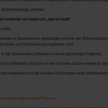
r Württembergliga antreten.
t weiterhin viel Spaß und „alle ins Gold“.
 aktiv.
ewerben in Brackenheim überzeugen und mit den Blankschützen
e Visier und Stabilisierung angetreten sind.
 in der Spielklasse Landesliga A ist ein großartiges Ergebnis.
latz im Mittelfeld und kann in der nächsten Saison wieder an d
zen eingesetzt und die konnten Erfahrungen unter Wettbewerb
weils gegen alle anderen Teams an.
e Scheibe. Die höhere Gesamtringzahl gewinnt 2 Satzpunkte, bei 