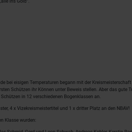
lle ins Gold“.
bei eisigen Temperaturen begann mit der Kreismeisterschaft d
rsten Schützen ihr Können unter Beweis stellen. Aber das gute Tr
 Schützen in 12 verschiedenen Bogenklassen an.
er, 4 x Vizekreismeistertitel und 1 x dritter Platz an den NBAV!
gen Klasse wurden:
iclas Schmid, Gerd und Leon Schwab, Andreas Kohler, Kerstin Ra