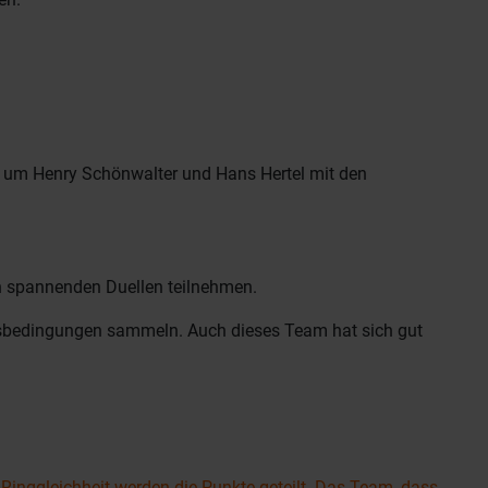
 um Henry Schönwalter und Hans Hertel mit den
en spannenden Duellen teilnehmen.
sbedingungen sammeln. Auch dieses Team hat sich gut
Ringgleichheit werden die Punkte geteilt. Das Team, dass