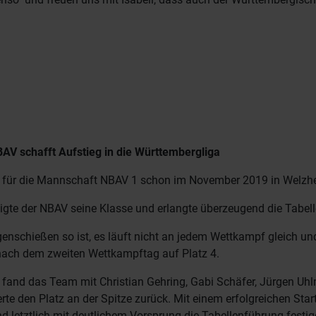
AV schafft Aufstieg in die Württembergliga
 für die Mannschaft NBAV 1 schon im November 2019 in Welzhe
gte der NBAV seine Klasse und erlangte überzeugend die Tabel
enschießen so ist, es läuft nicht an jedem Wettkampf gleich un
nach dem zweiten Wettkampftag auf Platz 4.
g fand das Team mit Christian Gehring, Gabi Schäfer, Jürgen U
erte den Platz an der Spitze zurück. Mit einem erfolgreichen Sta
nd letztlich mit deutlichem Vorsprung die Tabellenführung festig