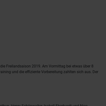
ie Freilandsaison 2019. Am Vormittag bei etwas über 8
aining und die effiziente Vorbereitung zahlten sich aus. Der
mthun, Henry Schönwalter, Isabell Eberhardt und Nico