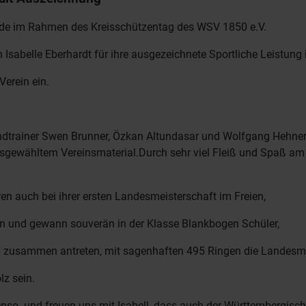
rde im Rahmen des Kreisschützentag des WSV 1850 e.V.
Isabelle Eberhardt für ihre ausgezeichnete Sportliche Leistung
Verein ein.
ndtrainer Swen Brunner, Özkan Altundasar und Wolfgang Hehner 
sgewähltem Vereinsmaterial.Durch sehr viel Fleiß und Spaß am 
ren auch bei ihrer ersten Landesmeisterschaft im Freien,
n und gewann souverän in der Klasse Blankbogen Schüler,
 zusammen antreten, mit sagenhaften 495 Ringen die Landesme
lz sein.
nso und freuen uns mit Isabell, dass auch der Württembergisch