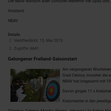
Der NBAV wünscht allen Schützen weiterhin viel Spaß und „a
Vorstand
NBAV
Details
Veröffentlicht: 15. Mai 2019
Zugriffe: 6641
Gelungener Freiland-Saisonstart
Am vergangenen Wochenende 
Grad Celsius, mussten die e
NBAV trat insgesamt mit 19
Davon gingen 11 x Kreismeist
Kreismeister in den jeweili
Christian, Gehring, Monika Ahrens, Johanna Liis Kohler, N