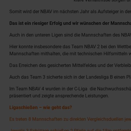
Somit wird der NBAV im nächsten Jahr als Aufsteiger in de
Das ist ein riesiger Erfolg und wir wünschen der Mannschaf
Auch in den unteren Ligen sind die Mannschaften des NBAV
Hier konnte insbesondere das Team NBAV 2 bei den Wettb
Mannschaften mithalten, die mit technischen Hilfsmitteln wi
Das Erreichen des gesicherten Mittelfeldes und der Verbleib
Auch das Team 3 sicherte sich in der Landesliga B einen P
Im Team NBAV 4 wurden in der C-Liga die Nachwuchsschüt
präsentiert und zeigte ansprechende Leistungen.
Ligaschießen – wie geht das?
Es treten 8 Mannschaften zu direkten Vergleichsduellen je
Jeweils 3 Schützen schießen 2 Pfeile auf die 18m entfernt